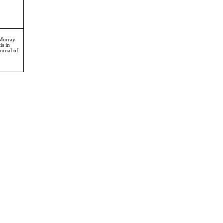
 Murray
is in
urnal of