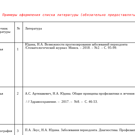
Примеры оформления списка литературы (обязательно предоставлят
очник
№
Литература
ературы
Юдина, Н.А. Возможности прогнозирования заболеваний периодонта
/Стоматологический журнал. Минск.
–
2018.
–
№2.
–
С. 95-99.
ья
1
ья
2
А.С. Артюшкевич, Н.А. Юдина. Общие принципы профилактики и лечения
/ // Здравоохранение.
–
2017.
–
№8.
–
С. 46-53.
П.А. Леус, Н.А. Юдина. Заболевания периодонта. Диагностика. Профилак
ография
3