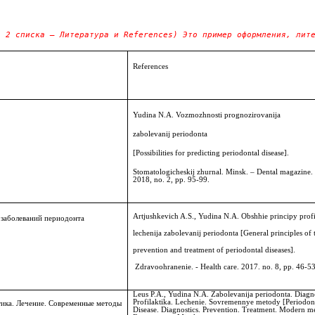
ь 2 списка – Литература и References) Это пример оформления, лит
References
Yudina N.A. Vozmozhnosti prognozirovanija
zabolevanij periodonta
[
Possibilities for predicting periodontal disease].
Stomatologicheskij zhurnal. Minsk.
– Dental magazine
2018, no. 2, pp. 95-99.
Artjushkevich A.S., Yudina N.A. Obshhie principy profil
 заболеваний периодонта
lechenija zabolevanij periodonta [
General principles of 
prevention and treatment of periodontal diseases].
 Zdravoohranenie. - Health care. 2017. no. 8, pp. 46-53
Leus P.A., Yudina N.A. Zabolevanija periodonta. Diagn
Profilaktika. Lechenie. Sovremennye metody [Periodon
тика. Лечение. Современные методы
Disease. Diagnostics. Prevention. Treatment. Modern m