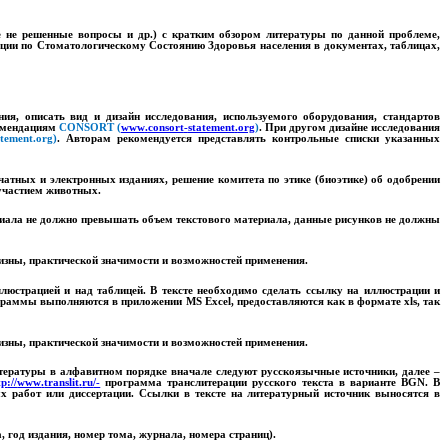
ее не решенные вопросы и др.) с кратким обзором литературы по данной проблеме,
ции по Стоматологическому Состоянию Здоровья населения в документах, таблицах,
я, описать вид и дизайн исследования, используемого оборудования, стандартов
комендациям
CONSORT
(
www
.
consort
-
statement
.
org
)
. При другом дизайне исследования
atement
.
org
)
. Авторам рекомендуется представлять контрольные списки указанных
атных и электронных изданиях, решение комитета по этике (биоэтике) об одобрении
участием животных.
иала не должно превышать объем текстового материала, данные рисунков не должны
изны, практической значимости и возможностей применения.
люстрацией и над таблицей. В тексте необходимо сделать ссылку на иллюстрации и
Диаграммы выполняются в приложении
MS
Excel
, предоставляются как в формате
xls
, так
изны, практической значимости и возможностей применения.
ературы в алфавитном порядке вначале следуют русскоязычные источники, далее –
tp
://
www
.
translit
.
ru
/-
программа транслитерации русского текста в варианте
BGN
.
В
х работ или диссертации.
Ссылки в тексте на литературный источник выносятся в
 год издания, номер тома, журнала, номера страниц).