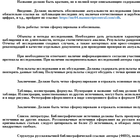
Название
должно быть кратким, но в полной мере описывающим содержание
Введение.
Должно включать обоснование актуальности исследования (нови
обязательно ссылки на публикации последних лет, включая отечественные и заруб
цифрах, и т.д., пройдите по ссылке:
https
://
mc
04.
manuscriptcentral
.
com
/
cdh
.
Цель работы:
точно сформулирована и обоснована.
Объекты и методы исследования.
Необходимо дать детальную характерис
наблюдения и их длительности, методы статистического анализа.
Результаты рандоми
Отчеты об исследовании сходных случаев, а также когортных или кросс-секци
рекомендаций в качестве отдельных документов для проведения проверки их актуаль
При необходимости отмечают: наличие информационного согласия участник
протокола исследования. При наличии экспериментальных исследований авторы гар
Результаты исследования и их обсуждение.
Должны содержать результаты ис
повторять данные таблиц. Полученные результаты следует обсудить с точки зрения 
Заключение.
Должно быть четко сформулировано и отражать основные получе
Таблицы, иллюстрации, формулы.
Нумерация и название таблиц должно бы
таблицы. Иллюстрации, заимствованных из других источников, могут быть использо
и в виде рисунка. Фотографии оформляются в виде электронного файла в формате
E
Заключение.
Должно быть четко сформулировано и отражать основные получе
Список литературы.
Библиографические источники должны быть пронумеро
источники на других языках. Русскоязычные источники оформляют на русском язы
оригинальных статьях следует цитировать не более 25 источников, в обзорах лит
квадратных скобках.
Структура русскоязычной библиографической ссылки: авторы (ФИО), названи