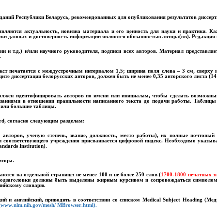
даний Республики Беларусь, рекомендованных для опубликования результатов диссер
ляются актуальность, новизна материала и его ценность для науки и практики. Ка
отки данных и достоверность информации являются обязанностью автора(ов). Редакция н
 и т.д.) и/или научного руководителя, подписи всех авторов. Материал представляе
.
екст печатается с междустрочным интервалом 1,5; ширина поля слева – 3 см, сверху и
е диссертации белорусских авторов, должен быть не менее 0,35 авторского листа (14
 должен идентифицировать авторов по имени или инициалам, чтобы сделать возможн
азаниями в отношении правильности написанного текста до подачи работы. Таблицы
 или большие таблицы.
rd
, согласно следующим разделам:
авторов, ученую степень, звание, должность, место работы), их полные почтовый 
и соответствующего учреждения присваивается цифровой индекс. Необходимо указыв
andards
Institution
).
втора.
аются на отдельной странице: не менее 100 и не более 250 слов (
1700-1800 печатных з
 подзаголовки должны быть выделены жирным курсивом и сопровождаться символом д
лийскому словарю.
кий и английский, приводить в соответствии со списком
Medical
Subject
Heading
(Меди
(
www
.
nlm
.
nih
.
gov
/
mesh
/
MBrowser
.
html
).