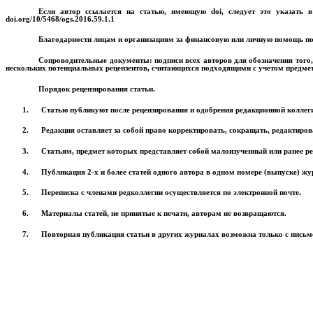
Если автор ссылается на статью, имеющую
doi
,
следует это указать
doi
.
org
/10/5468/
ogs
.2016.59.1.1
Благодарности
лицам и организациям за финансовую или личную помощь по
Сопроводительные документы
: подписи всех авторов для обозначения того
нескольких потенциальных рецензентов, считающихся подходящими с учетом предмета
Порядок рецензирования статьи.
1.
Статью публикуют после рецензирования и одобрения редакционной коллег
2.
Редакция оставляет за собой право корректировать, сокращать, редактиров
3.
Статьям, предмет которых представляет собой малоизученный или ранее р
4.
Публикация 2-х и более статей одного автора в одном номере (выпуске) ж
5.
Переписка с членами редколлегии осуществляется по электронной почте.
6.
Материалы статей, не принятые к печати, авторам не возвращаются.
7.
Повторная публикация статьи в других журналах возможна только с письм