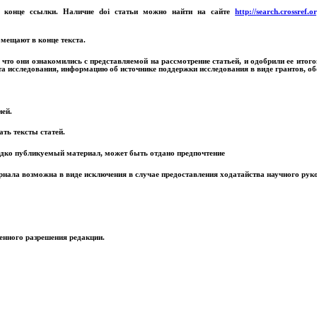
 в конце ссылки. Наличие
doi
статьи можно найти на сайте
http
://
search
.
crossref
.
o
мещают в конце текста.
, что они ознакомились с представляемой на рассмотрение статьей, и одобрили ее ито
 исследования, информацию об источнике поддержки исследования в виде грантов, об
ией.
ать тексты статей.
едко публикуемый материал, может быть отдано предпочтение
урнала возможна в виде исключения в случае предоставления ходатайства научного рук
енного разрешения редакции.