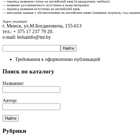
— перевод названия статьи на английский язык [в квадратных скобках];
— название русскоязычного источника в транслитерации
— перевод названия источника на английский язык;
— выходные данные с обозначениями на английском языке (название журнала, год издания
Адрес редакции:
г. Минск, ул.М.Богдановича, 155-613
тел.: + 375 17 237 79 20.
e-mail: belsainfo@tut.by
Найти
Требования к оформлению публикаций
Поиск по каталогу
Название:
Автор:
Найти
Рубрики