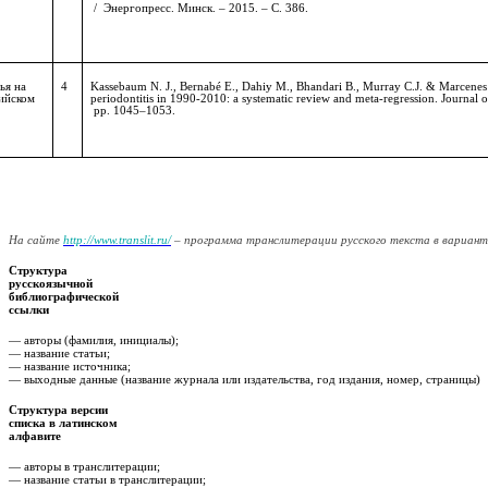
 /  Энергопресс. Минск. 
– 2015. – С. 386.
ья на
4
Kassebaum N. J., Bernabé E., Dahiy M., Bhandari B., Murray C.J. & Marcenes
ийском
periodontitis in 1990-2010: a systematic review and meta-regression.
Journal 
pp.
1045–1053.
На сайте
http://www.translit.ru/
– программа транслитерации русского текста в вариан
Структура
русскоязычной
библиографической
ссылки
— авторы (фамилия, инициалы);
— название статьи;
— название источника;
— выходные данные (название журнала или издательства, год издания, номер, страницы)
Структура версии
списка в латинском
алфавите
— авторы в транслитерации;
— название статьи в транслитерации;