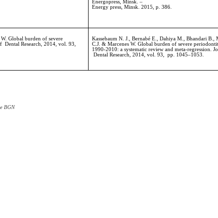
Energopress, Minsk.
–
Energy press, Minsk.
2015,
p.
386.
 W. Global burden of severe
Kassebaum N. J., Bernabé E., Dahiya M., Bhandari B.,
of Dental Research
,
2014, vol.
93
,
C.J. & Marcenes W. Global burden of severe periodontit
1990-2010: a systematic review and meta-regression.
Jo
Dental Research
,
2014, vol.
93
,
pp.
1045–1053.
те BGN