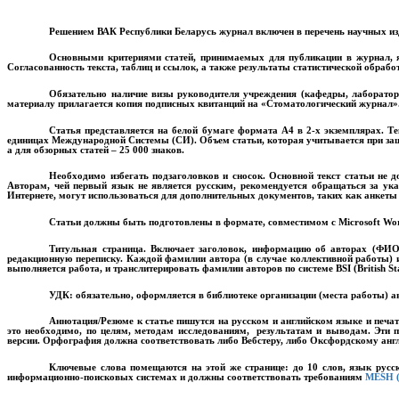
Решением ВАК Республики Беларусь журнал включен в перечень научных из
Основными критериями статей, принимаемых для публикации в журнал, яв
Согласованность текста, таблиц и ссылок, а также результаты статистической обраб
Обязательно наличие визы руководителя учреждения (кафедры, лаборатории
материалу прилагается копия подписных квитанций на «Стоматологический журнал»
Статья представляется на белой бумаге формата
A
4 в 2-х экземплярах. Т
единицах Международной Системы (СИ). Объем статьи, которая учитывается при защит
а для обзорных статей – 25 000 знаков.
Необходимо избегать подзаголовков и сносок. Основной текст статьи не
Авторам, чей первый язык не является русским, рекомендуется обращаться за ук
Интернете, могут использоваться для дополнительных документов, таких как анкеты
Статьи должны быть подготовлены в формате, совместимом с
Microsoft
Wo
Титульная страница
. Включает заголовок, информацию об авторах (ФИО 
редакционную переписку.
Каждой фамилии автора (в случае коллективной работы) 
выполняется работа, и транслитерировать фамилии авторов по системе
BSI
(
British
St
УДК
: обязательно, оформляется в библиотеке организации (места работы) а
Аннотация/Резюме
к статье пишутся на русском и английском языке и печат
это необходимо, по целям, методам исследованиям, результатам и выводам. Эти
версии. Орфография должна соответствовать либо Вебстеру, либо Оксфордскому анг
Ключевые слова
помещаются на этой же странице:
до 10 слов,
язык русс
информационно-поисковых системах и должны соответствовать требованиям
MESH