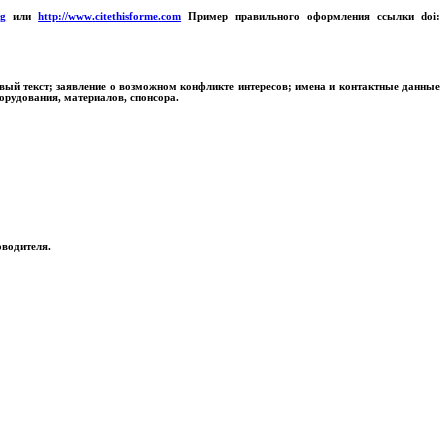
rg
или
http
://
www
.
citethisforme
.
com
Пример правильного оформления ссылки
doi
:
говый текст; заявление о возможном конфликте интересов; имена и контактные данные
орудования, материалов, спонсора.
оводителя.