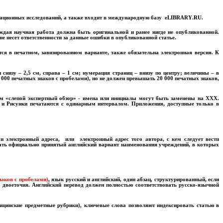
тационных исследований, а также входит в международную базу
eLIBRARY
.
RU
.
ждая научная работа должна быть оригинальной и ранее нигде не опубликованной.
е несет ответственности за данные ошибки в опубликованной статье.
тся в печатном, завизированном варианте, также обязательна электронная версия. К
 снизу – 2,5 см, справа – 1 см; нумерация страниц – внизу по центру; величины – в
 000 печатных знаков с пробелами), но не должен превышать 20 000 печатных знаков,
ым «слепой экспертный обзор» - имена или инициалы могут быть заменены на
XXX
.
 и Рисунки печатаются с одинарным интервалом.
Приложения, доступные только в
и электронный адреса, или электронный адрес того автора, с кем следует вести
ать официально принятый английский вариант наименования учреждений, в которых
наков с пробелами)
, язык русский и английский,
один абзац, структурированный, если
воеточия. Английский перевод должен полностью соответствовать русско-язычной
цинские предметные рубрики), ключевые слова позволяют индексировать статью в