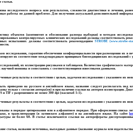
 статьи.
зна исследуемого вопроса или результатов, сложности диагностики и лечения, ран
ежные работы по данной проблеме. Для получения актуальной дополнительной информа
тику объектов (контингент и обоснование размера выборки) и методов исследовани
зированных контролируемых клинических исследований должны соответствовать ре
онных испытаниях должны соответствовать рекомендациям
STROBE
(
www
.
strobe
-
st
ности.
ов исследования, гарантию обеспечения конфиденциальности при размещении их в печ
антируют их соответствие международным принципам биомедицинских исследований с 
следований, их иллюстрацию рисунками и таблицами. Количество графического матер
их научной новизны и сопоставить с соответствующими известными данными.
нные результаты в соответствии с целью, задачами исследования с указанием их нов
ть приведено на русском и английском языке, название следует располагать под ил
ваны только с согласия автора(ов) и при наличии ссылки на авторов иллюстрации. 
PS
и
TIF
с разрешением не менее 300
dpi
(масштаб 1:1).
нные результаты в соответствии с целью, задачами исследования с указанием их нов
ваны в порядке цитирования или в алфавитном порядке.
При оформлении списка лит
ке, в транслитерации (в латинском алфавите) и на английском языке. На сайте
ht
ературы не более 60. В статье исключаются ссылки на авторефераты диссертационны
е статьи, название источника, выходные данные (название журнала или издательства,